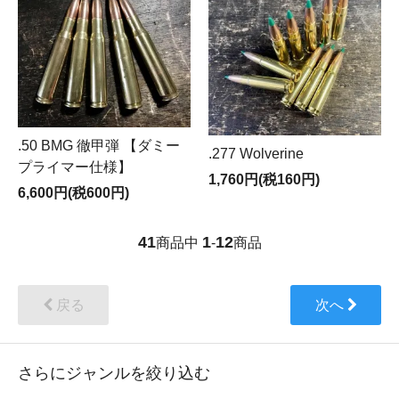
.50 BMG 徹甲弾 【ダミー
.277 Wolverine
プライマー仕様】
1,760円(税160円)
6,600円(税600円)
41
1
12
商品中
-
商品
戻る
次へ
さらにジャンルを絞り込む