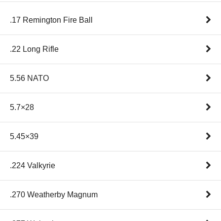
.17 Remington Fire Ball
.22 Long Rifle
5.56 NATO
5.7×28
5.45×39
.224 Valkyrie
.270 Weatherby Magnum