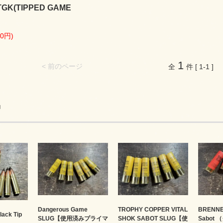
TGK(TIPPED GAME
60円)
1
< 前のページ
全
件 [ 1-1 ]
品
Dangerous Game
TROPHY COPPER VITAL
BRENNE
lack Tip
SLUG【使用済みプライマ
SHOK SABOT SLUG【使
Sabot