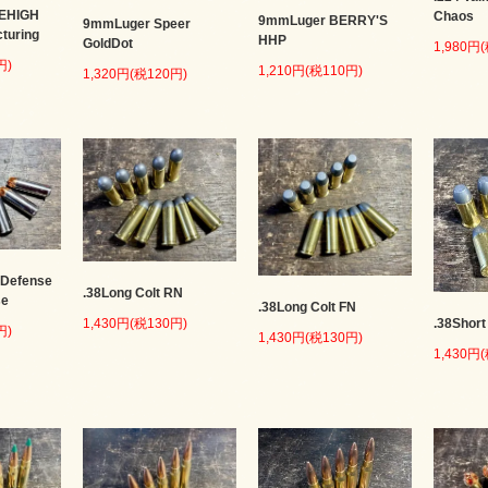
LEHIGH
Chaos
9mmLuger BERRY'S
9mmLuger Speer
cturing
HHP
GoldDot
1,980円
円)
1,210円(税110円)
1,320円(税120円)
 Defense
.38Long Colt RN
se
.38Long Colt FN
.38Short
1,430円(税130円)
円)
1,430円(税130円)
1,430円