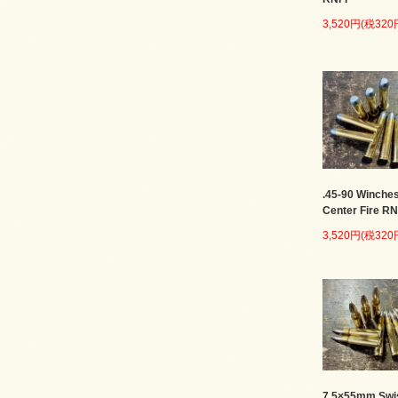
3,520円(税320
.45-90 Winches
Center Fire R
3,520円(税320
7.5×55mm Swi