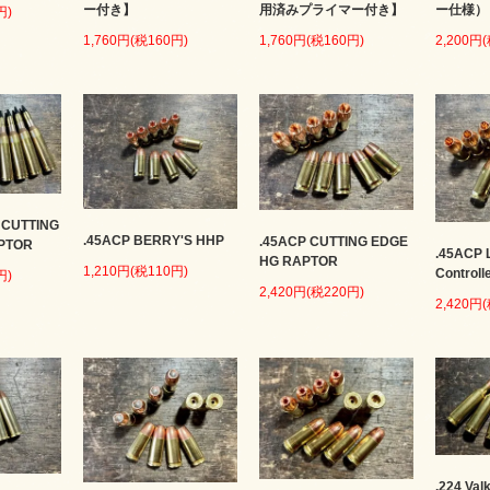
ー付き】
用済みプライマー付き】
ー仕様）
円)
1,760円(税160円)
1,760円(税160円)
2,200円
 CUTTING
.45ACP BERRY'S HHP
.45ACP CUTTING EDGE
PTOR
.45ACP 
HG RAPTOR
1,210円(税110円)
Controll
円)
2,420円(税220円)
2,420円
.224 Val