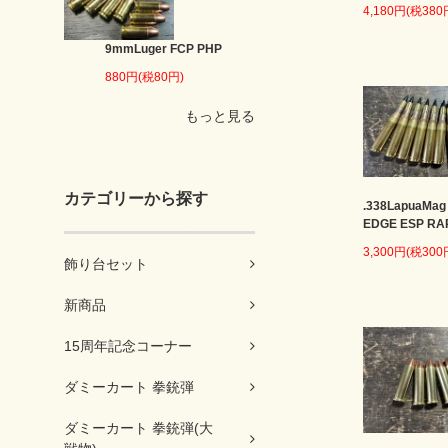
4,180円(税380
9mmLuger FCP PHP
880円(税80円)
もっと見る
カテゴリーから探す
.338LapuaMag
EDGE ESP RA
3,300円(税300
飾り台セット
新商品
15周年記念コーナー
ダミーカート 拳銃弾
ダミーカート 拳銃弾(大