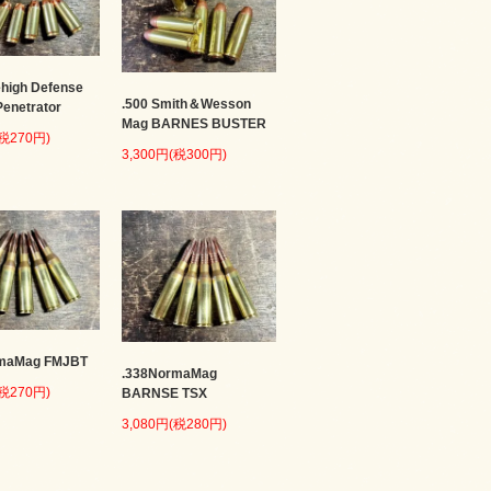
ehigh Defense
.500 Smith＆Wesson
enetrator
Mag BARNES BUSTER
(税270円)
3,300円(税300円)
rmaMag FMJBT
.338NormaMag
(税270円)
BARNSE TSX
3,080円(税280円)