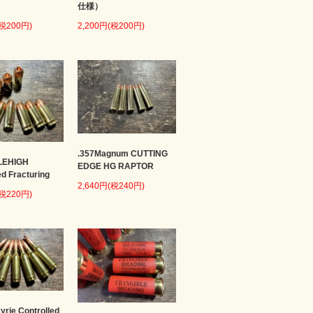
仕様）
(税200円)
2,200円(税200円)
.357Magnum CUTTING
LEHIGH
EDGE HG RAPTOR
ed Fracturing
2,640円(税240円)
(税220円)
kyrie Controlled