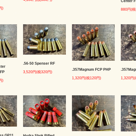
Center F
円)
880円(税
.56-50 Spenser RF
ter
.357Mag
.357Magnum FCP PHP
NFP
3,520円(税320円)
1,320円
1,320円(税120円)
円)
ss GP11
Hydra Shok Rified