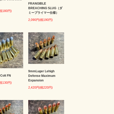
FRANGIBLE
BREACHING SLUG（ダ
(税180円)
ミープライマー仕様）
2,090円(税190円)
9mmLuger Lehigh
 Colt FN
Defense Maximum
Expansion
(税130円)
2,420円(税220円)