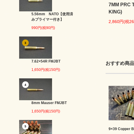
7MM PRC 
KING)
5.56mm NATO【使用済
みプライマー付き】
2,860円(税2
990円(税90円)
3
7.62×54R FMJBT
おすすめ商
1,650円(税150円)
4
8mm Mauser FMJBT
1,650円(税150円)
5
9×39 Copper B