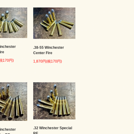
inchester
.38-55 Winchester
ire
Center Fire
(税170円)
1,870円(税170円)
.32 Winchester Special
inchester
RF