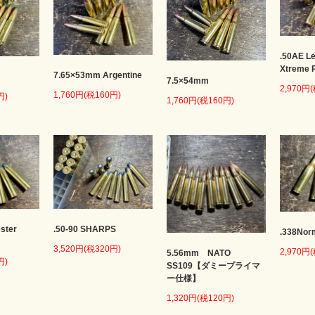
.50AE L
Xtreme P
7.65×53mm Argentine
7.5×54mm
2,970円
1,760円(税160円)
円)
1,760円(税160円)
.50-90 SHARPS
ster
.338No
3,520円(税320円)
2,970円
5.56mm NATO
円)
SS109【ダミープライマ
ー仕様】
1,320円(税120円)