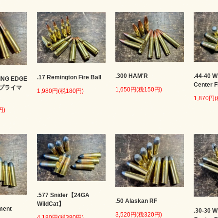
.300 HAM'R
.44-40 W
.17 Remington Fire Ball
ING EDGE
Center F
ープライマ
1,650円(税150円)
1,980円(税180円)
1,870円
円)
.577 Snider【24GA
.50 Alaskan RF
WildCat】
ment
.30-30 W
3,520円(税320円)
4,180円(税380円)