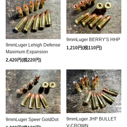
9mmLuger BERRY'S HHP
9mmLuger Lehigh Defense
1,210円(税110円)
Maximum Expansion
2,420円(税220円)
9mmLuger JHP BULLET
9mmLuger Speer GoldDot
V-CROWN