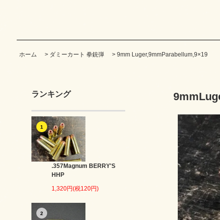
ホーム
>
ダミーカート 拳銃弾
>
9mm Luger,9mmParabellum,9×19
ランキング
9mmLuger
1
.357Magnum BERRY'S
HHP
1,320円(税120円)
2