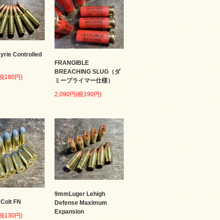
kyrie Controlled
FRANGIBLE
BREACHING SLUG（ダ
(税180円)
ミープライマー仕様）
2,090円(税190円)
9mmLuger Lehigh
 Colt FN
Defense Maximum
Expansion
(税130円)