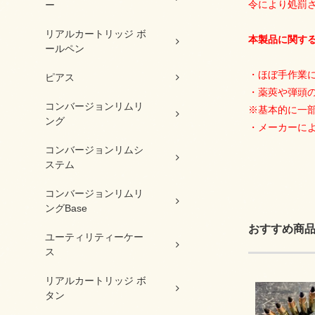
令により処罰
ー
リアルカートリッジ ボ
本製品に関す
ールペン
・ほぼ手作業
ピアス
・薬莢や弾頭
コンバージョンリムリ
※基本的に一
ング
・メーカーによ
コンバージョンリムシ
ステム
コンバージョンリムリ
ングBase
おすすめ商
ユーティリティーケー
ス
リアルカートリッジ ボ
タン