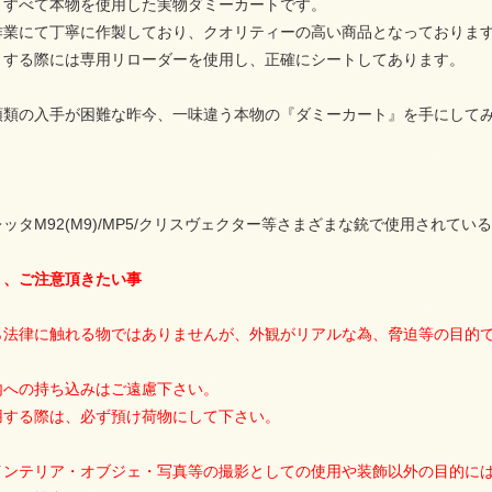
・すべて本物を使用した実物ダミーカートです。
作業にて丁寧に作製しており、クオリティーの高い商品となっておりま
トする際には専用リローダーを使用し、正確にシートしてあります。
頭類の入手が困難な昨今、一味違う本物の『ダミーカート』を手にして
/ベレッタM92(M9)/MP5/クリスヴェクター等さまざまな銃で使用されて
り、ご注意頂きたい事
ら法律に触れる物ではありませんが、外観がリアルな為、脅迫等の目的
内への持ち込みはご遠慮下さい。
用する際は、必ず預け荷物にして下さい。
インテリア・オブジェ・写真等の撮影としての使用や装飾以外の目的に