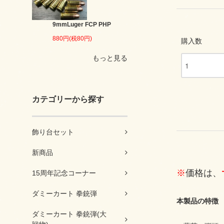
9mmLuger FCP PHP
880円(税80円)
購入数
もっと見る
カテゴリーから探す
飾り台セット
新商品
※
価格は、
15周年記念コーナー
ダミーカート 拳銃弾
本製品の特徴
ダミーカート 拳銃弾(大