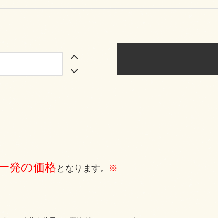
一発の価格
となります。
※