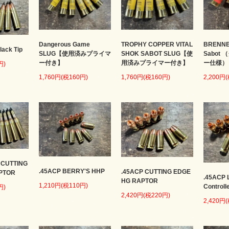
Dangerous Game
TROPHY COPPER VITAL
BRENNE
lack Tip
SLUG【使用済みプライマ
SHOK SABOT SLUG【使
Sabot
ー付き】
用済みプライマー付き】
ー仕様）
円)
1,760円(税160円)
1,760円(税160円)
2,200円
 CUTTING
.45ACP BERRY'S HHP
.45ACP CUTTING EDGE
PTOR
.45ACP 
HG RAPTOR
1,210円(税110円)
Controll
円)
2,420円(税220円)
2,420円