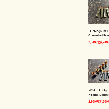
.357Magnum 
Controlled Fra
2,640円(税240
.44Mag Lehigh
Xtreme Defen
2,860円(税260