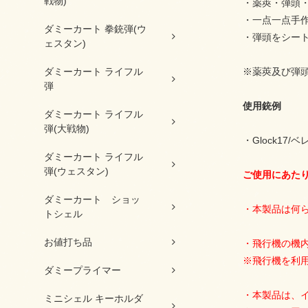
戦物)
・薬莢・弾頭
・一点一点手
ダミーカート 拳銃弾(ウ
・弾頭をシー
ェスタン)
※薬莢及び弾
ダミーカート ライフル
弾
使用銃例
ダミーカート ライフル
弾(大戦物)
・Glock17
ダミーカート ライフル
弾(ウェスタン)
ご使用にあた
ダミーカート ショッ
・本製品は何
トシェル
お値打ち品
・飛行機の機
※飛行機を利
ダミープライマー
・本製品は、
ミニシェル キーホルダ