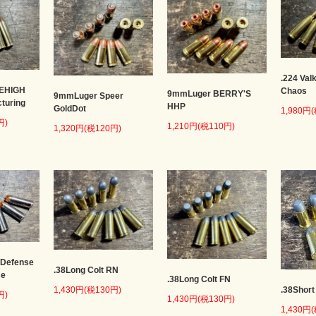
.224 Val
LEHIGH
Chaos
9mmLuger BERRY'S
9mmLuger Speer
cturing
HHP
GoldDot
1,980円
円)
1,210円(税110円)
1,320円(税120円)
 Defense
.38Long Colt RN
se
.38Long Colt FN
.38Short
1,430円(税130円)
円)
1,430円(税130円)
1,430円