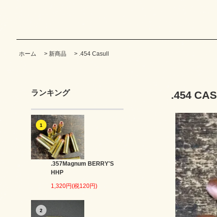
ホーム
>
新商品
>
.454 Casull
ランキング
.454 CA
1
.357Magnum BERRY'S
HHP
1,320円(税120円)
2