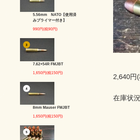
5.56mm NATO【使用済
みプライマー付き】
990円(税90円)
3
7.62×54R FMJBT
1,650円(税150円)
2,640円
4
在庫状況 
8mm Mauser FMJBT
1,650円(税150円)
5