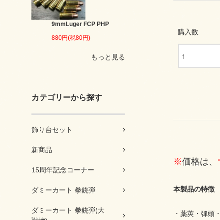
9mmLuger FCP PHP
購入数
880円(税80円)
もっと見る
カテゴリーから探す
飾り台セット
新商品
※
価格は、
15周年記念コーナー
本製品の特徴
ダミーカート 拳銃弾
ダミーカート 拳銃弾(大
・薬莢・弾頭