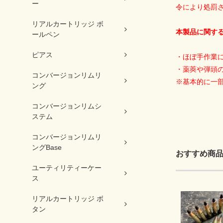
ー
令により処罰
リアルカートリッジ ボ
本製品に関す
ールペン
ピアス
・ほぼ手作業
・薬莢や弾頭
コンバージョンリムリ
※基本的に一
ング
コンバージョンリムシ
ステム
コンバージョンリムリ
ングBase
おすすめ商
ユーティリティーケー
ス
リアルカートリッジ ボ
タン