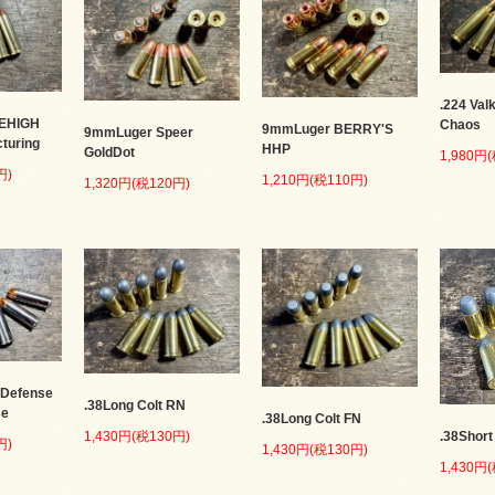
.224 Val
LEHIGH
Chaos
9mmLuger BERRY'S
9mmLuger Speer
cturing
HHP
GoldDot
1,980円
円)
1,210円(税110円)
1,320円(税120円)
 Defense
.38Long Colt RN
se
.38Long Colt FN
.38Short
1,430円(税130円)
円)
1,430円(税130円)
1,430円