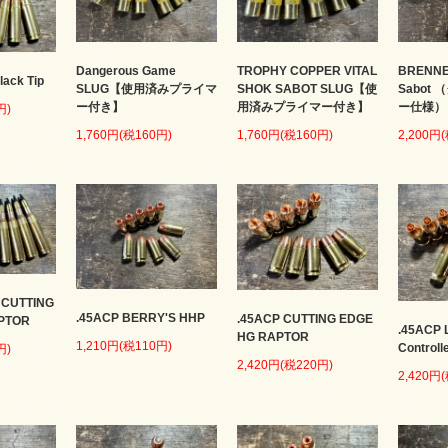
Dangerous Game
TROPHY COPPER VITAL
BRENNE
lack Tip
SLUG【使用済みプライマ
SHOK SABOT SLUG【使
Sabot
ー付き】
用済みプライマー付き】
ー仕様）
円)
1,760円(税160円)
1,760円(税160円)
2,200円
 CUTTING
.45ACP BERRY'S HHP
.45ACP CUTTING EDGE
PTOR
.45ACP 
HG RAPTOR
1,210円(税110円)
Controll
円)
2,420円(税220円)
2,420円