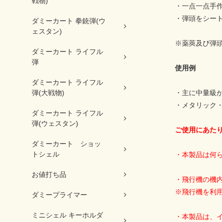
戦物)
・一点一点手
・弾頭をシー
ダミーカート 拳銃弾(ウ
ェスタン)
※薬莢及び弾
ダミーカート ライフル
弾
使用例
ダミーカート ライフル
弾(大戦物)
・主に中量級
・メタリック
ダミーカート ライフル
弾(ウェスタン)
ご使用にあた
ダミーカート ショッ
トシェル
・本製品は何
お値打ち品
・飛行機の機
※飛行機を利
ダミープライマー
ミニシェル キーホルダ
・本製品は、