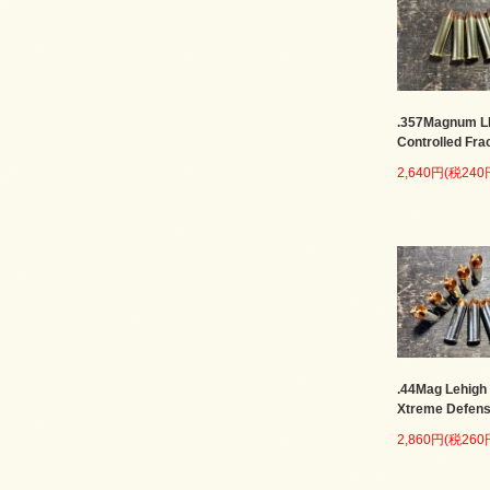
.357Magnum 
Controlled Fra
2,640円(税240
.44Mag Lehigh
Xtreme Defen
2,860円(税260