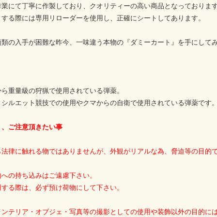
作業にて丁寧に作製しており、クオリティーの高い商品となっておりま
トする際には専用リローダーを使用し、正確にシートしてあります。
頭類の入手が困難な昨今、一味違う本物の『ダミーカート』を手にして
から重量級の狩猟で使用されている弾薬。
・シルエット競技での使用やクマからの自衛で使用されている弾薬です
り、ご注意頂きたい事
ら法律に触れる物ではありませんが、外観がリアルな為、脅迫等の目的
内への持ち込みはご遠慮下さい。
用する際は、必ず預け荷物にして下さい。
インテリア・オブジェ・写真等の撮影としての使用や装飾以外の目的に