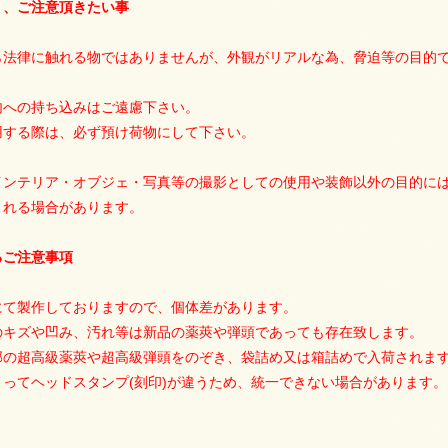
り、ご注意頂きたい事
ら法律に触れる物ではありませんが、外観がリアルな為、脅迫等の目的
内への持ち込みはご遠慮下さい。
用する際は、必ず預け荷物にして下さい。
インテリア・オブジェ・写真等の撮影としての使用や装飾以外の目的に
される場合があります。
るご注意事項
にて製作しておりますので、個体差があります。
のキズや凹み、汚れ等は新品の薬莢や弾頭であっても存在致します。
部の超高級薬莢や超高級弾頭をのぞき、袋詰め又は箱詰めで入荷されま
ってヘッドスタンプ(刻印)が違うため、統一できない場合があります。