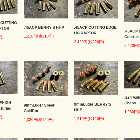
 CUTTING
.45ACP BERRY'S HHP
.45ACP CUTTING EDGE
PTOR
.45ACP 
HG RAPTOR
1,210円(税110円)
Controll
円)
2,420円(税220円)
2,420円
.224 Val
LEHIGH
Chaos
9mmLuger BERRY'S
9mmLuger Speer
cturing
HHP
GoldDot
1,980円
円)
1,210円(税110円)
1,320円(税120円)