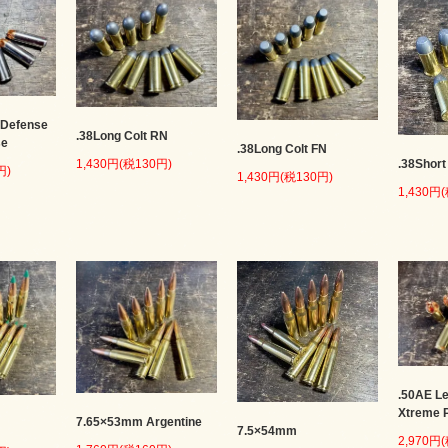
 Defense
.38Long Colt RN
se
.38Long Colt FN
.38Short
1,430円(税130円)
円)
1,430円(税130円)
1,430円
.50AE L
Xtreme P
7.65×53mm Argentine
7.5×54mm
2,970円