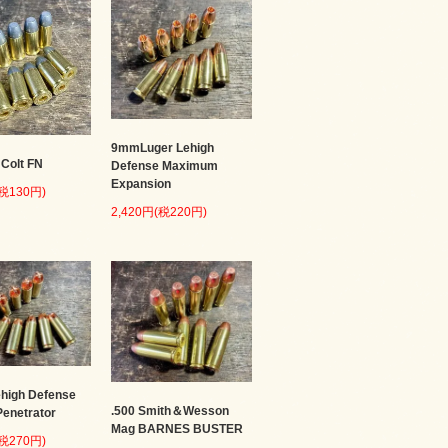
9mmLuger Lehigh
 Colt FN
Defense Maximum
Expansion
(税130円)
2,420円(税220円)
ehigh Defense
.500 Smith＆Wesson
enetrator
Mag BARNES BUSTER
(税270円)