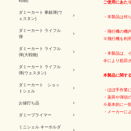
戦物)
ご使用にあた
ダミーカート 拳銃弾(ウ
・本製品は何
ェスタン)
ダミーカート ライフル
・飛行機の機
弾
※飛行機を利
ダミーカート ライフル
・本製品は、
弾(大戦物)
令により処罰
ダミーカート ライフル
弾(ウェスタン)
本製品に関す
ダミーカート ショッ
・ほぼ手作業
トシェル
・薬莢や弾頭
お値打ち品
※基本的に一
・メーカーによ
ダミープライマー
ミニシェル キーホルダ