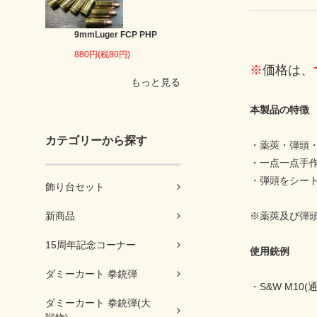
9mmLuger FCP PHP
880円(税80円)
※
価格は、
もっと見る
本製品の特徴
カテゴリーから探す
・薬莢・弾頭
・一点一点手
・弾頭をシー
飾り台セット
※薬莢及び弾
新商品
15周年記念コーナー
使用銃例
ダミーカート 拳銃弾
・S&W M1
ダミーカート 拳銃弾(大