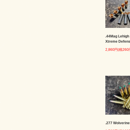
.44Mag Lehigh
Xtreme Defen
2,860円(税260
.277 Wolverine