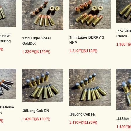
.224 Val
LEHIGH
Chaos
9mmLuger BERRY'S
9mmLuger Speer
cturing
HHP
GoldDot
1,980円
円)
1,210円(税110円)
1,320円(税120円)
 Defense
.38Long Colt RN
se
.38Long Colt FN
.38Short
1,430円(税130円)
円)
1,430円(税130円)
1,430円