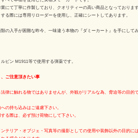
作業にて丁寧に作製しており、クオリティーの高い商品となっておりま
トする際には専用リローダーを使用し、正確にシートしてあります。
頭類の入手が困難な昨今、一味違う本物の『ダミーカート』を手にして
ルビン M1911等で使用する弾薬です。
り、ご注意頂きたい事
ら法律に触れる物ではありませんが、外観がリアルな為、脅迫等の目的
内への持ち込みはご遠慮下さい。
用する際は、必ず預け荷物にして下さい。
インテリア・オブジェ・写真等の撮影としての使用や装飾以外の目的に