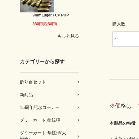
9mmLuger FCP PHP
購入数
880円(税80円)
もっと見る
カテゴリーから探す
飾り台セット
新商品
※
価格は、
15周年記念コーナー
ダミーカート 拳銃弾
本製品の特徴
ダミーカート 拳銃弾(大
・薬莢・弾頭