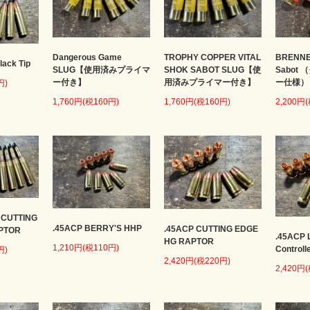
Dangerous Game
TROPHY COPPER VITAL
BRENNE
lack Tip
SLUG【使用済みプライマ
SHOK SABOT SLUG【使
Sabot
ー付き】
用済みプライマー付き】
ー仕様）
円)
1,760円(税160円)
1,760円(税160円)
2,200円
 CUTTING
.45ACP BERRY'S HHP
.45ACP CUTTING EDGE
PTOR
.45ACP 
HG RAPTOR
1,210円(税110円)
Controll
円)
2,420円(税220円)
2,420円