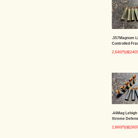
.357Magnum 
Controlled Fra
2,640円(税240
.44Mag Lehigh
Xtreme Defen
2,860円(税260