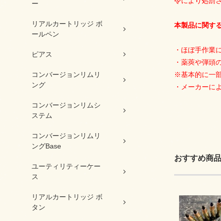
令により処罰
ー
リアルカートリッジ ボ
本製品に関す
ールペン
・ほぼ手作業
ピアス
・薬莢や弾頭
コンバージョンリムリ
※基本的に一
ング
・メーカーによ
コンバージョンリムシ
ステム
コンバージョンリムリ
ングBase
おすすめ商
ユーティリティーケー
ス
リアルカートリッジ ボ
タン