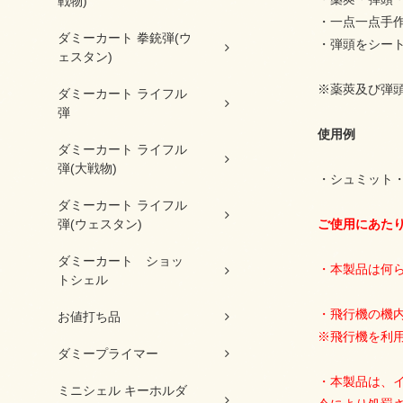
戦物)
・一点一点手
ダミーカート 拳銃弾(ウ
・弾頭をシー
ェスタン)
※薬莢及び弾
ダミーカート ライフル
弾
使用例
ダミーカート ライフル
弾(大戦物)
・シュミット・
ダミーカート ライフル
弾(ウェスタン)
ご使用にあた
ダミーカート ショッ
・本製品は何
トシェル
・飛行機の機
お値打ち品
※飛行機を利
ダミープライマー
・本製品は、
ミニシェル キーホルダ