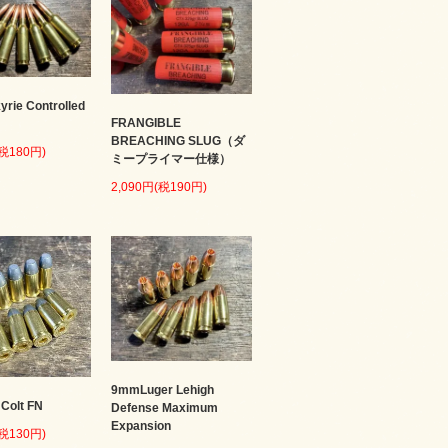
kyrie Controlled
FRANGIBLE
BREACHING SLUG（ダ
(税180円)
ミープライマー仕様）
2,090円(税190円)
9mmLuger Lehigh
 Colt FN
Defense Maximum
Expansion
(税130円)