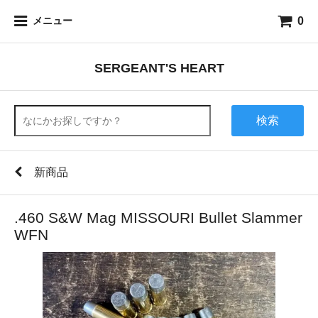
0
メニュー
SERGEANT'S HEART
検索
新商品
.460 S&W Mag MISSOURI Bullet Slammer
WFN