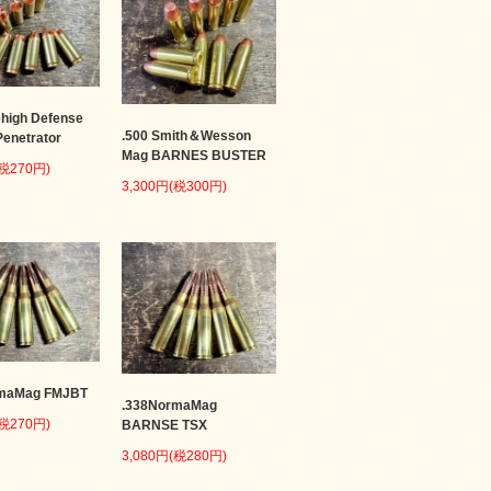
ehigh Defense
.500 Smith＆Wesson
enetrator
Mag BARNES BUSTER
(税270円)
3,300円(税300円)
rmaMag FMJBT
.338NormaMag
(税270円)
BARNSE TSX
3,080円(税280円)