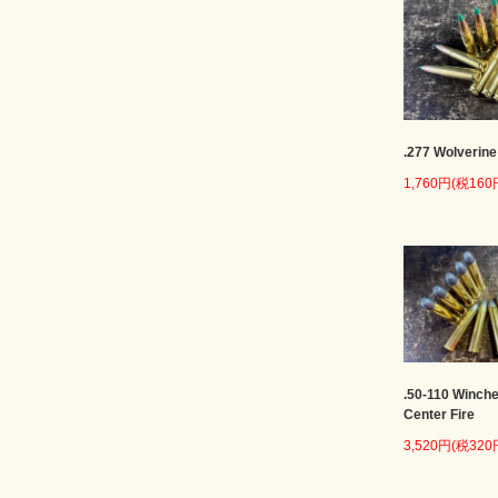
.277 Wolverine
1,760円(税160
.50-110 Winche
Center Fire
3,520円(税320