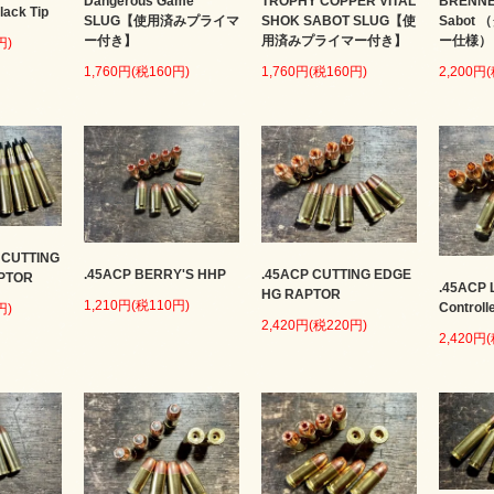
Dangerous Game
TROPHY COPPER VITAL
BRENNE
lack Tip
SLUG【使用済みプライマ
SHOK SABOT SLUG【使
Sabot
ー付き】
用済みプライマー付き】
ー仕様）
円)
1,760円(税160円)
1,760円(税160円)
2,200円
 CUTTING
.45ACP BERRY'S HHP
.45ACP CUTTING EDGE
PTOR
.45ACP 
HG RAPTOR
1,210円(税110円)
Controll
円)
2,420円(税220円)
2,420円