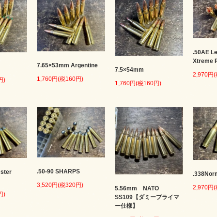
.50AE L
Xtreme P
7.65×53mm Argentine
7.5×54mm
2,970円
1,760円(税160円)
円)
1,760円(税160円)
.50-90 SHARPS
ster
.338No
3,520円(税320円)
2,970円
5.56mm NATO
円)
SS109【ダミープライマ
ー仕様】