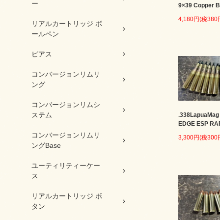
ー
9×39 Copper B
4,180円(税380
リアルカートリッジ ボ
ールペン
ピアス
コンバージョンリムリ
ング
コンバージョンリムシ
ステム
.338LapuaMag
EDGE ESP RA
コンバージョンリムリ
3,300円(税300
ングBase
ユーティリティーケー
ス
リアルカートリッジ ボ
タン