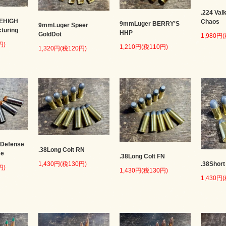
.224 Val
LEHIGH
Chaos
9mmLuger BERRY'S
9mmLuger Speer
cturing
HHP
GoldDot
1,980円
円)
1,210円(税110円)
1,320円(税120円)
 Defense
.38Long Colt RN
se
.38Long Colt FN
.38Short
1,430円(税130円)
円)
1,430円(税130円)
1,430円