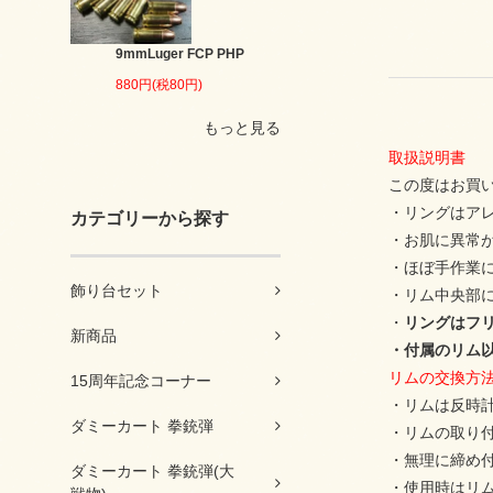
9mmLuger FCP PHP
880円(税80円)
もっと見る
取扱説明書
この度はお買
・リングはアレ
カテゴリーから探す
・お肌に異常
・ほぼ手作業
飾り台セット
・リム中央部
・
リングはフ
新商品
・付属のリム
リムの交換方
15周年記念コーナー
・リムは反時
ダミーカート 拳銃弾
・リムの取り
・無理に締め
ダミーカート 拳銃弾(大
・使用時はリ