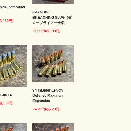
kyrie Controlled
FRANGIBLE
BREACHING SLUG（ダ
(税180円)
ミープライマー仕様）
2,090円(税190円)
9mmLuger Lehigh
 Colt FN
Defense Maximum
Expansion
(税130円)
2,420円(税220円)